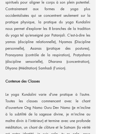
spirituels pour aligner le corps à son plein potentiel. 
Contrairement aux formes de yoga plus 
occidentalisées qui se concentrent seulement sur la 
pratique physique, la pratique du yoga Kundalini 
nous permet d’explorer les 8 branches de la tradition 
du yoga tel qu’enseigné par Patanjali. C’est-à-dire les 
yamas (discipline relationnelle), Nyamas (Discipline 
personnelle), Asanas (pratique des postures), 
Pranayama (contrôle de la respiration), Pratyahara 
(discipline sensorielle), Dharana (concentration), 
Dhyana (Méditation) Samhadi (l’union).
Contenue des Classes
Le yoga Kundalini varie d'une pratique à l’autre. 
Toutes les classes commencent avec le chant 
d'ouverture Ong Namo Guru Dev Namo (je m’incline 
à la subtilité de la sagesse divine, je m’incline au 
maître divin à l’intérieur) et termine avec une profonde 
méditation, un chant de clôture et le Satnam (la vérité 
est notre identité, je suis cela, tu es cela, nous 