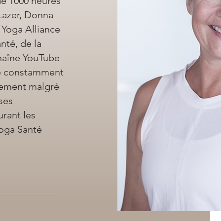
 de 1000 heures
Lazer, Donna
r Yoga Alliance
nté, de la
chaîne YouTube
te constamment
nement malgré
ses
rant les
Yoga Santé