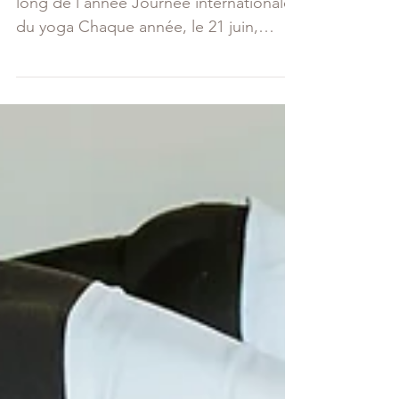
D'où vient la Journée
internationale du yoga
...et pourquoi elle tombe le jour le plus
long de l'année Journée internationale
du yoga Chaque année, le 21 juin,
quelque chose se passe dans le monde
entier. Des millions de personnes
déroulent leur tapis. Dans des parcs,
des studios, des cours intérieures, sur
des balcons. Seules ou ensemble. En
silence ou en musique. C'est la Journée
internationale du yoga et ce n'est pas
un hasard si elle tombe ce jour-là. Une
journée née d'une conviction En 2014,
le Premier ministre ind