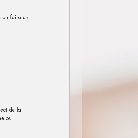
à en faire un 
ect de la 
me ou 