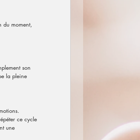
in du moment, 
simplement son 
pe la pleine 
émotions.
épéter ce cycle 
nt une 