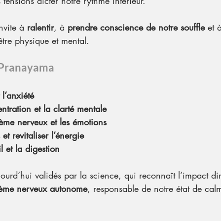
es tensions dicter notre rythme intérieur.
vite à 
ralentir
, à 
prendre conscience de notre souffle
 et 
être physique et mental.
u Pranayama
 l’anxiété
ntration et la clarté mentale
ème nerveux et les émotions
t revitaliser l’énergie
 et la digestion
jourd’hui validés par la science, qui reconnaît l’impact dir
tème nerveux autonome
, responsable de notre état de cal