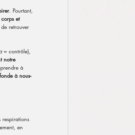
pirer
. Pourtant, 
 corps et 
 de retrouver 
a
 = contrôle), 
t notre 
pprendre à 
ofonde à nous-
 respirations 
lement, en 