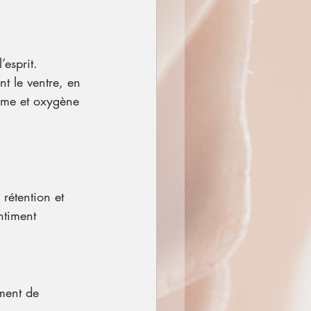
’esprit.
t le ventre, en 
ragme et oxygène 
 rétention et 
ntiment 
iment de 