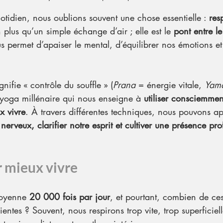
otidien, nous oublions souvent une chose essentielle : 
res
n plus qu’un simple échange d’air ; elle est le 
pont entre le
us permet d’apaiser le mental, d’équilibrer nos émotions et
ignifie « contrôle du souffle » (
Prana
 = énergie vitale, 
Yam
 yoga millénaire qui nous enseigne à 
utiliser consciemmen
x vivre
. À travers différentes techniques, nous pouvons a
nerveux, clarifier notre esprit et cultiver une présence pr
r mieux vivre
oyenne 
20 000 fois par jour
, et pourtant, combien de ces
ientes ? Souvent, nous respirons trop vite, trop superficiel