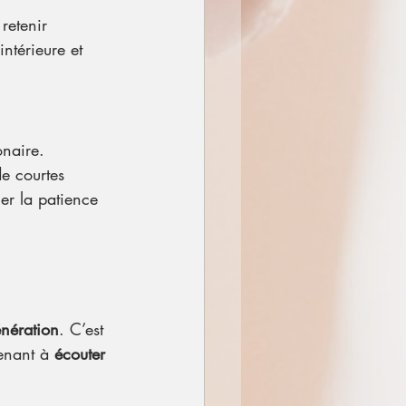
retenir 
ntérieure et 
onaire.
de courtes 
er la patience 
énération
. C’est 
enant à 
écouter 