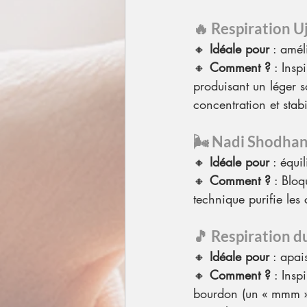
🔥 
Respiration Uj
🔸 
Idéale pour
 : amél
🔸 
Comment ?
 : Insp
produisant un léger s
concentration et stabi
🌬 
Nadi Shodhana
🔸 
Idéale pour
 : équi
🔸 
Comment ?
 : Bloq
technique purifie les 
🎵 
Respiration d
🔸 
Idéale pour
 : apai
🔸 
Comment ?
 : Ins
bourdon (un « mmm » p