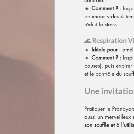
contrôle.
🔸 
Comment ?
 : Insp
poumons vides 4 temp
réduit le stress.
🌊 
Respiration V
🔸 
Idéale pour
 : amél
🔸 
Comment ?
 : Insp
pauses), puis expirer
et le contrôle du souff
Une invitation
Pratiquer le Pranayam
aussi un merveilleux
son souffle et à l’uti