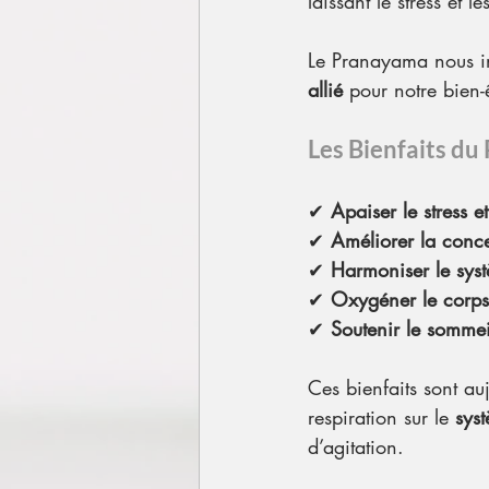
laissant le stress et l
Le Pranayama nous in
allié
 pour notre bien-
Les Bienfaits d
✔ 
Apaiser le stress et
✔ 
Améliorer la conce
✔ 
Harmoniser le syst
✔ 
Oxygéner le corps e
✔ 
Soutenir le sommeil
Ces bienfaits sont au
respiration sur le 
sys
d’agitation.