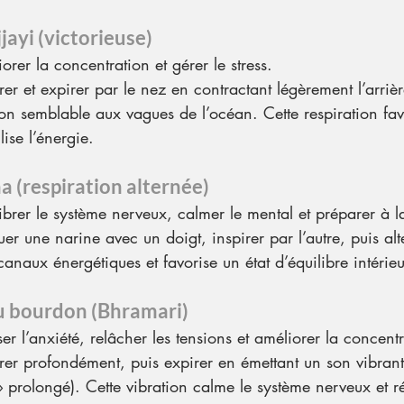
jayi (victorieuse)
iorer la concentration et gérer le stress.
irer et expirer par le nez en contractant légèrement l’arriè
on semblable aux vagues de l’océan. Cette respiration fav
lise l’énergie.
 (respiration alternée)
librer le système nerveux, calmer le mental et préparer à l
uer une narine avec un doigt, inspirer par l’autre, puis alt
canaux énergétiques et favorise un état d’équilibre intérieu
u bourdon (Bhramari)
ser l’anxiété, relâcher les tensions et améliorer la concent
pirer profondément, puis expirer en émettant un son vibra
rolongé). Cette vibration calme le système nerveux et réd