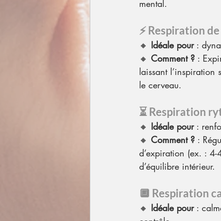
mental.
⚡ 
Respiration de
🔸 
Idéale pour
 : dyna
🔸 
Comment ?
 : Exp
laissant l’inspiration
le cerveau.
⏳ 
Respiration r
🔸 
Idéale pour
 : renf
🔸 
Comment ?
 : Régu
d’expiration (ex. : 4-
d’équilibre intérieur.
🔲 
Respiration ca
🔸 
Idéale pour
 : calm