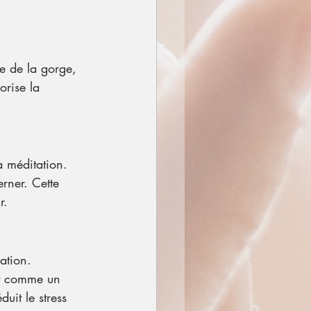
re de la gorge, 
orise la 
a méditation.
erner. Cette 
r.
ration.
nt comme un 
uit le stress 