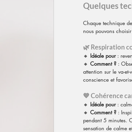
Quelques tec
Chaque technique de 
nous pouvons choisir 
🌿 
Respiration c
🔸 
Idéale pour
 : reve
🔸 
Comment ?
 : Obse
attention sur le va-et
conscience et favoris
💙 
Cohérence ca
🔸 
Idéale pour
 : calm
🔸 
Comment ?
 : Ins
pendant 5 minutes. C
sensation de calme et 