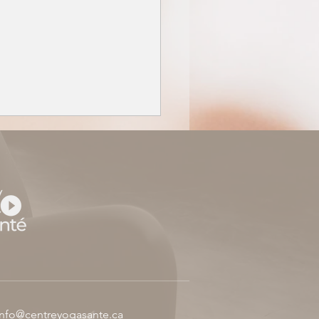
lates Reformer peut-il
 à maigrir ?
info@centreyogasante.ca