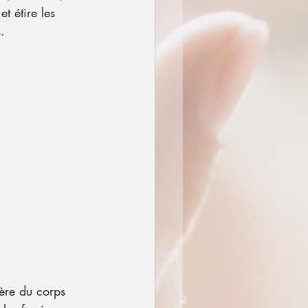
t étire les 
.
ière du corps 