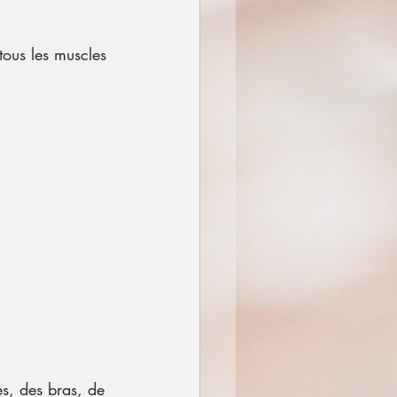
tous les muscles 
.
es, des bras, de 