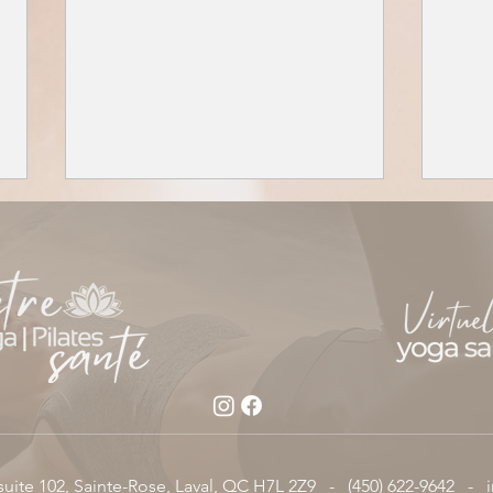
D'où vient la Journée
Le Pi
internationale du yoga
aider
suite 102, Sainte-Rose, Laval, QC H7L 2Z9 -
(450) 622-9642 -