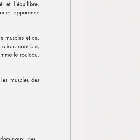
et l’équilibre, 
leure apparence 
e muscles et ce, 
ation, contrôle, 
comme le rouleau, 
les muscles des 
bdominaux, des 