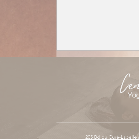
Débuter le Pilates Reformer :
votre parcours, étape par
étape
205 Bd du Curé-Labelle 